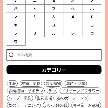
ナ
ニ
ヌ
ネ
ノ
ハ
ヒ
フ
ヘ
ホ
マ
ミ
ム
メ
モ
ヤ
ユ
ヨ
ラ
リ
ル
レ
ロ
ワ
カテゴリー
生花
枝物・葉物
観葉植物
花苗・花鉢
多肉植物・サボテン
ラン
プリザーブドフラワー
ハーブ・果樹
生花売場
春のガーデニング
秋のガーデニング
いい夫婦の日
お中元・お歳暮