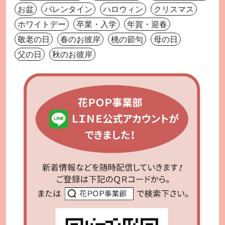
お盆
バレンタイン
ハロウィン
クリスマス
ホワイトデー
卒業・入学
年賀・迎春
敬老の日
春のお彼岸
桃の節句
母の日
父の日
秋のお彼岸