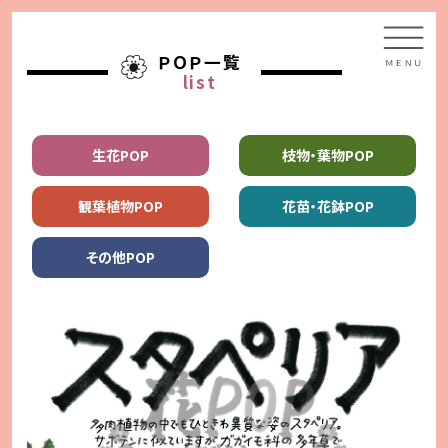
ＰＯＰ一覧
list
生花POP
枝物・葉物POP
観葉植物POP
花苗・花鉢POP
その他POP