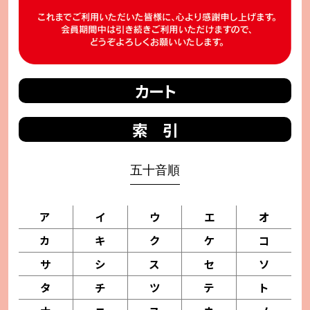
カート
索 引
五十音順
ア
イ
ウ
エ
オ
カ
キ
ク
ケ
コ
サ
シ
ス
セ
ソ
タ
チ
ツ
テ
ト