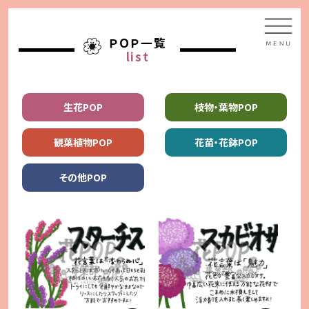
ＰＯＰ一覧
list
生花POP
枝物・葉物POP
観葉植物POP
花苗・花鉢POP
その他POP