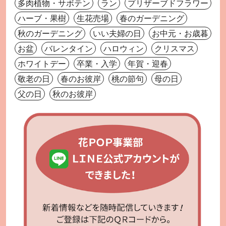
多肉植物・サボテン
ラン
プリザーブドフラワー
ハーブ・果樹
生花売場
春のガーデニング
秋のガーデニング
いい夫婦の日
お中元・お歳暮
お盆
バレンタイン
ハロウィン
クリスマス
ホワイトデー
卒業・入学
年賀・迎春
敬老の日
春のお彼岸
桃の節句
母の日
父の日
秋のお彼岸