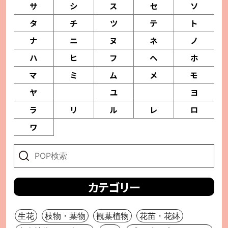
サ
シ
ス
セ
ソ
タ
チ
ツ
テ
ト
ナ
ニ
ヌ
ネ
ノ
ハ
ヒ
フ
ヘ
ホ
マ
ミ
ム
メ
モ
ヤ
ユ
ヨ
ラ
リ
ル
レ
ロ
ワ
カテゴリー
生花
枝物・葉物
観葉植物
花苗・花鉢