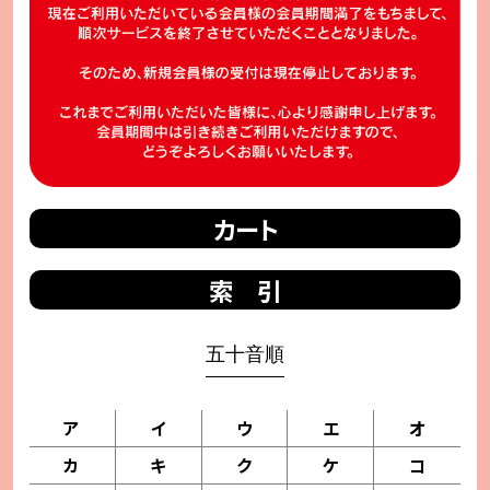
カート
索 引
五十音順
ア
イ
ウ
エ
オ
カ
キ
ク
ケ
コ