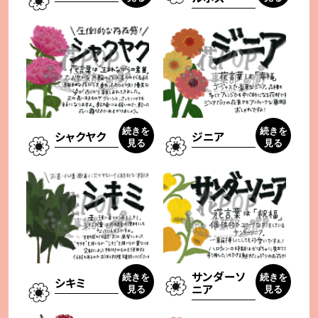
続きを
続きを
シャクヤク
ジニア
見る
見る
サンダーソ
続きを
続きを
シキミ
ニア
見る
見る