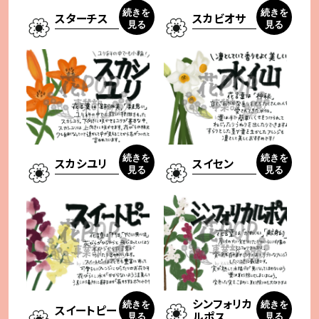
続きを
続きを
スターチス
スカビオサ
見る
見る
続きを
続きを
スカシユリ
スイセン
見る
見る
シンフォリカ
続きを
続きを
スイートピー
ルポス
見る
見る